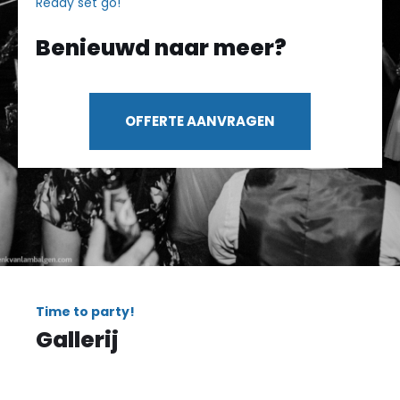
Ready set go!
Benieuwd naar meer?
OFFERTE AANVRAGEN
Time to party!
Gallerij