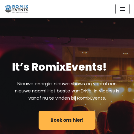
Ga
naar
de
inhoud
It’s RomixEvents!
Nieuwe energie, nieuwe shows en vooral een
nieuwe naam! Het beste van Drive-in Viperss is
vanaf nu te vinden bij RomixEvents.
Boek ons hier!